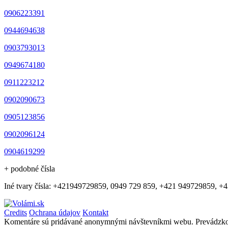
0906223391
0944694638
0903793013
0949674180
0911223212
0902090673
0905123856
0902096124
0904619299
+ podobné čísla
Iné tvary čísla: +421949729859, 0949 729 859, +421 949729859, +
Credits
Ochrana údajov
Kontakt
Komentáre sú pridávané anonymnými návštevníkmi webu. Prevádzko