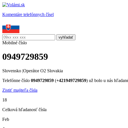
Komentáre telefónnych čísel
Mobilné číslo
0949729859
Slovensko
|
Operátor O2 Slovakia
Telefónne číslo
0949729859
(
+421949729859
) už bolo u nás hľada
Zistiť majiteľa čísla
18
Celková hľadanosť čísla
Feb