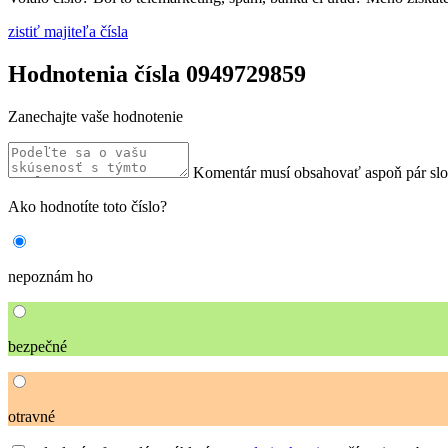
zistiť majiteľa čísla
Hodnotenia čísla 0949729859
Zanechajte vaše hodnotenie
Komentár musí obsahovať aspoň pár sl
Ako hodnotíte toto číslo?
nepoznám ho
bezpečné
otravné