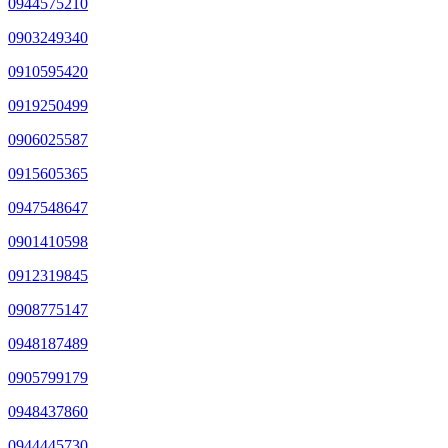
0944575210
0903249340
0910595420
0919250499
0906025587
0915605365
0947548647
0901410598
0912319845
0908775147
0948187489
0905799179
0948437860
0944445730