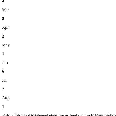
4
Mar
2
Apr
2
May
1
Jun
6
Jul
2
Aug
1
Volalo číslo? Bol to telemarketing, spam, banka či úrad? Meno získat