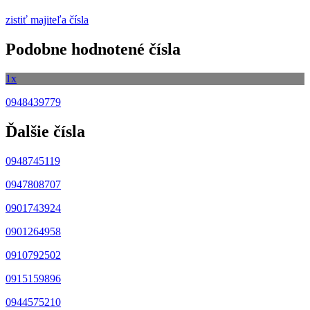
zistiť majiteľa čísla
Podobne hodnotené čísla
1x
0948439779
Ďalšie čísla
0948745119
0947808707
0901743924
0901264958
0910792502
0915159896
0944575210