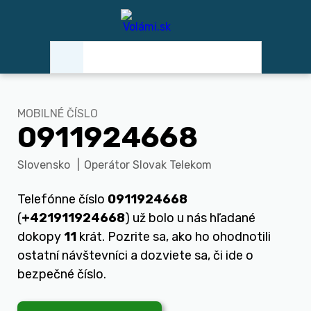
MOBILNÉ ČÍSLO
0911924668
Slovensko
|
Operátor Slovak Telekom
Telefónne číslo
0911924668
(
+421911924668
) už bolo u nás hľadané
dokopy
11
krát. Pozrite sa, ako ho ohodnotili
ostatní návštevníci a dozviete sa, či ide o
bezpečné číslo.