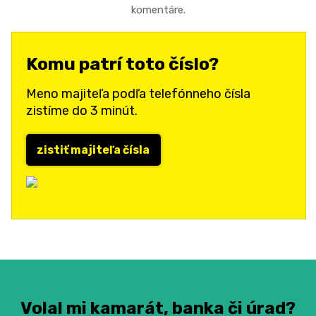
komentáre.
Komu patrí toto číslo?
Meno majiteľa podľa telefónneho čísla
zistíme do 3 minút.
zistiť majiteľa čísla
Volal mi kamarát, banka či úrad?