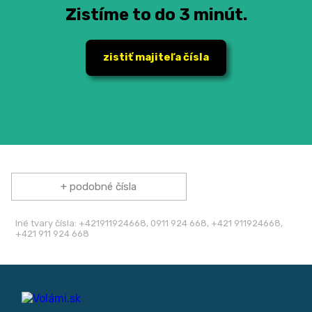
Zistíme to do 3 minút.
zistiť majiteľa čísla
+ podobné čísla
Iné tvary čísla: +421911924668, 0911 924 668, +421 911924668,
+421 911 924 668