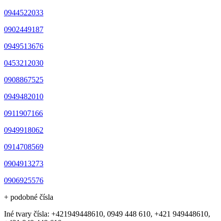
0944522033
0902449187
0949513676
0453212030
0908867525
0949482010
0911907166
0949918062
0914708569
0904913273
0906925576
+ podobné čísla
Iné tvary čísla: +421949448610, 0949 448 610, +421 949448610,