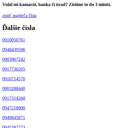
Volal mi kamarát, banka či úrad? Zistíme to do 3 minút.
zistiť majiteľa čísla
Ďalšie čísla
0910050761
0948439596
0903967242
0917730205
0910714570
0903288440
0917314260
0947218900
0949845871
0945287773