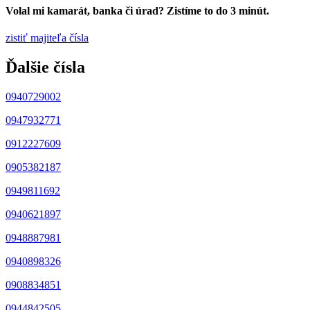
Volal mi kamarát, banka či úrad? Zistíme to do 3 minút.
zistiť majiteľa čísla
Ďalšie čísla
0940729002
0947932771
0912227609
0905382187
0949811692
0940621897
0948887981
0940898326
0908834851
0944842505